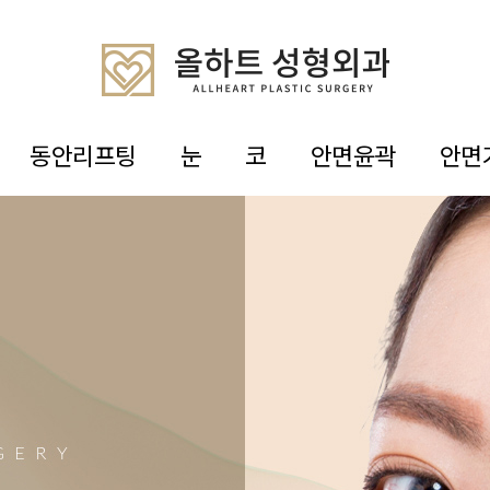
동안리프팅
눈
코
안면윤곽
안면