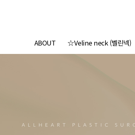
ABOUT
☆Veline neck (벨린넥)