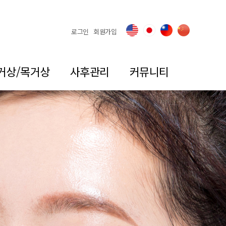
로그인
회원가입
거상/목거상
사후관리
커뮤니티