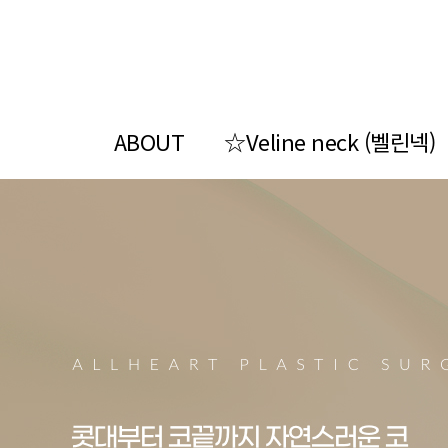
ABOUT
☆Veline neck (벨린넥)