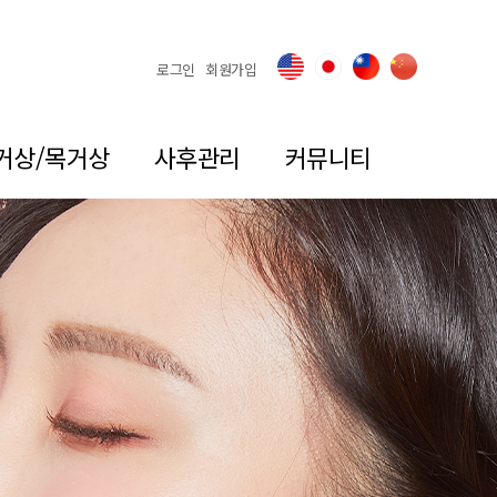
로그인
회원가입
거상/목거상
사후관리
커뮤니티